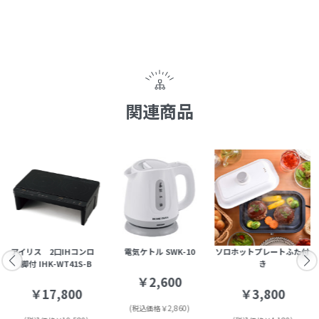
関連商品
ト
アイリス 2口IHコンロ
電気ケトル SWK-10
ソロホットプレートふた付
脚付 IHK-WT41S-B
き
￥2,600
￥17,800
￥3,800
(税込価格￥2,860)