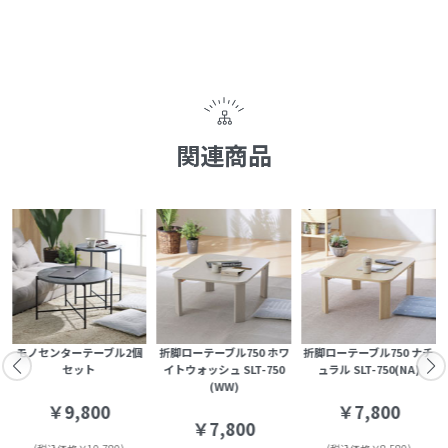
関連商品
G
モノセンターテーブル2個
折脚ローテーブル750 ホワ
折脚ローテーブル750 ナチ
セット
イトウォッシュ SLT-750
ュラル SLT-750(NA)
(WW)
￥9,800
￥7,800
￥7,800