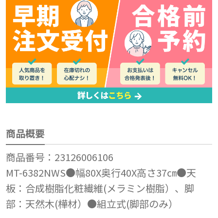
商品概要
商品番号：23126006106
MT-6382NWS●幅80X奥行40X高さ37㎝●天
板：合成樹脂化粧繊維(メラミン樹脂）、脚
部：天然木(樺材）●組立式(脚部のみ）