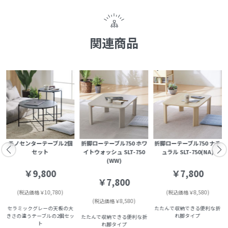
関連商品
G
モノセンターテーブル2個
折脚ローテーブル750 ホワ
折脚ローテーブル750 ナチ
セット
イトウォッシュ SLT-750
ュラル SLT-750(NA)
(WW)
￥9,800
￥7,800
￥7,800
(税込価格￥10,780)
(税込価格￥8,580)
(税込価格￥8,580)
セラミックグレーの天板の大
たたんで収納できる便利な折
きさの違うテーブルの2個セッ
れ脚タイプ
たたんで収納できる便利な折
ト
れ脚タイプ