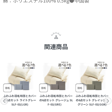
綿：ポリエステル100% 0.5kg●中国製
関連商品
ー
ふわふわ羽毛布団とカバー
ふわふわ羽毛布団とカバー
ふわふわ羽毛布団とカバー
の6点セット ライトグレー
の6点セット グレージュ SL
の6点セット グレイッシュ
SLF-01(LGR)
F-01(GRE)
グリーン SLF-01(GGN)