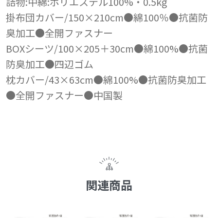
詰物:中綿:ポリエステル100%・0.5kg
掛布団カバー/150×210cm●綿100％●抗菌防
臭加工●全開ファスナー
BOXシーツ/100×205＋30cm●綿100%●抗菌
防臭加工●四辺ゴム
枕カバー/43×63cm●綿100%●抗菌防臭加工
●全開ファスナー●中国製
関連商品