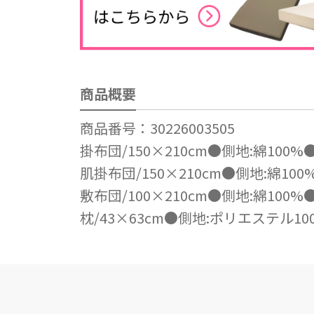
商品概要
商品番号：30226003505
掛布団/150×210cm●側地:綿100
肌掛布団/150×210cm●側地:綿10
敷布団/100×210cm●側地:綿100
枕/43×63cm●側地:ポリエステル10