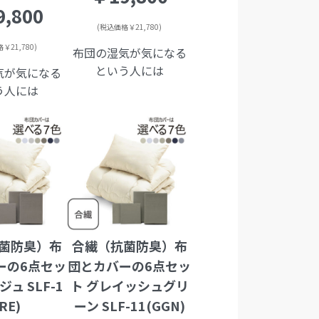
,800
(税込価格￥21,780)
￥21,780)
布団の湿気が気になる
という人には
気が気になる
う人には
菌防臭）布
合繊（抗菌防臭）布
ーの6点セッ
団とカバーの6点セッ
ジュ SLF-1
ト グレイッシュグリ
GRE)
ーン SLF-11(GGN)