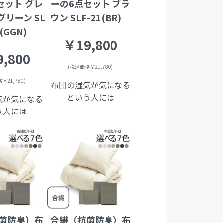
セット グレ
ーの6点セット ブラ
リーン SL
ウン SLF-21(BR)
1(GGN)
￥19,800
,800
(税込価格￥21,780)
￥21,780)
布団の湿気が気になる
という人には
気が気になる
う人には
菌防臭）布
合繊（抗菌防臭）布