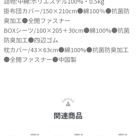
詰物:中綿:ポリエステル100%・0.5kg
掛布団カバー/150×210cm●綿100％●抗菌防
臭加工●全開ファスナー
BOXシーツ/100×205＋30cm●綿100%●抗菌
防臭加工●四辺ゴム
枕カバー/43×63cm●綿100%●抗菌防臭加工
●全開ファスナー●中国製
関連商品