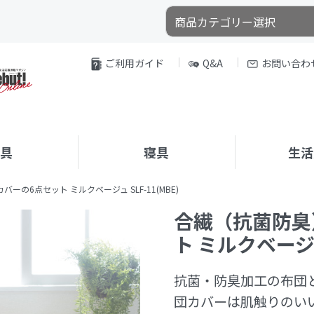
ご利用ガイド
Q&A
お問い合わ
家具
寝具
生活
の6点セット ミルクベージュ SLF-11(MBE)
合繊（抗菌防臭
ト ミルクベージュ 
抗菌・防臭加工の布団
団カバーは肌触りのいい