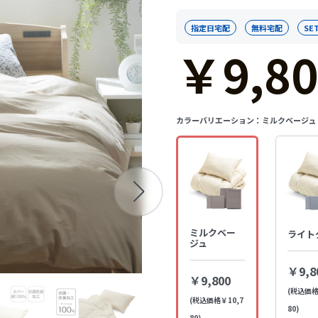
指定日宅配
無料宅配
SE
￥9,80
カラーバリエーション：
ミルクベージュ
ミルクベー
ライト
ジュ
￥9,8
￥9,800
(税込価格
(税込価格￥10,7
80)
80)