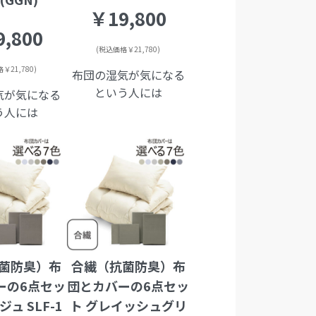
￥19,800
,800
(税込価格￥21,780)
￥21,780)
布団の湿気が気になる
という人には
気が気になる
う人には
菌防臭）布
合繊（抗菌防臭）布
ーの6点セッ
団とカバーの6点セッ
ジュ SLF-1
ト グレイッシュグリ