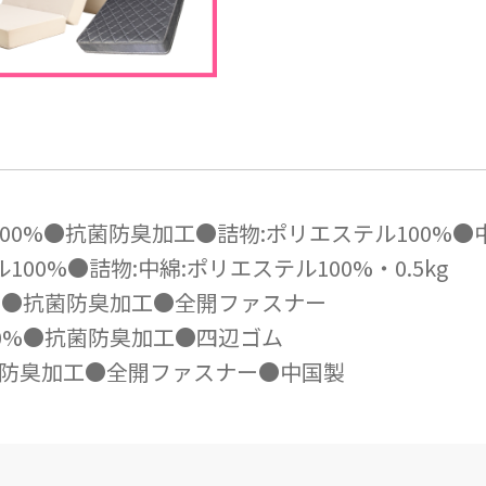
100%●抗菌防臭加工●詰物:ポリエステル100%●中綿
100%●詰物:中綿:ポリエステル100%・0.5kg
00％●抗菌防臭加工●全開ファスナー
綿100%●抗菌防臭加工●四辺ゴム
●抗菌防臭加工●全開ファスナー●中国製